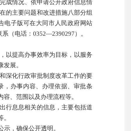
作完成情况、
依申请公开政府信息
情
在
的主要
问题
和
改进措施
八
部分组
告电子版可在
大同
市
人民政府
网站
联系（电话：
0352—2390297
）。
，以提高办事效率为目标，以服务
康发展。
和深化行政审批制度改革工作的要
录，办事内容、办理依据、审批条
内容、范围以及办理流程等。
出行息息相关的信息，主要包括
道
等。
公示，确保公开透明。