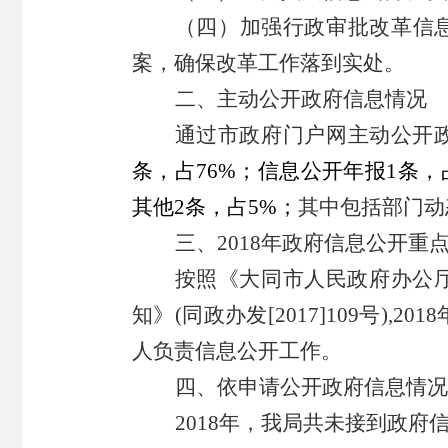
（
四
）加强行政审批改革信
案，确保改革工作落到实处。
二、主动公开政府信息情况
通过
市政府门户网
主动公开
条，占
76
%；
信息公开年报
1
条，
其他
2
条，占
5
%；
其中包括部门动
三、
2018年政府信息公开重
按照《大同市人民政府办公
知》(同政办发[2017]109号
人负责信息公开工作。
四、
依申请公开政府信息情况
201
8
年
，
我局共
未接到
政府