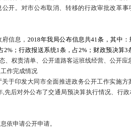
息公开。对市公布取消、转移的行政审批改革事
政府信息
，
201
8
年我局公布信息共
41
条，其中：
占
2
%；
行政报送系统
1
条，占
2
%
；
财政预决算
3
态、
权责清单
、公开
道路客运班线经营
、公开应
点工作完成情况
厅关于印发大同市全面推进政务公开工作实施方
),2018年,先后对外公布了交通局预决算执行情况
信息依申请公开申请。