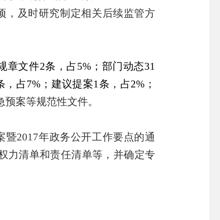
项，及时研究制定相关后续监管方
规章文件
2
条
，占
5
%；
部门
动态
31
条，占
7
%；
建议提案
1
条，占
2
%；
急预案等规范性文件。
案暨
2017年政务公开工作要点的通
、行政权力清单和责任清单等，并确定专