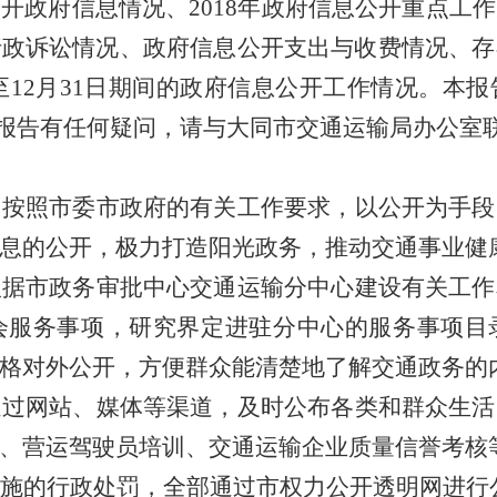
公开政府信息情况、
2018年政府信息公开重点工
行政诉讼情况
、
政府信息公开
支出与收费
情况、存
至12月
31
日期间的政府信息公开工作情况。本报
n/）如对本报告有任何疑问，请与
大同
市交通运输局
办公室
，按照市委市政府的有关工作要求，以公开为手段
息的公开，极力打造阳光政务，推动交通事业健
根据市
政务审批中心交通运输分中心
建设有关工作
会服务事项，研究界定进驻
分中心
的服务事项目
格对外公开，方便群众能清楚地了解交通政务的
通过网站、媒体等渠道，及时公布各类和
群众
生活
、营运驾驶员培训、交通运输企业质量信誉考核
施的行政处罚，全部通过市权力公开透明网进行