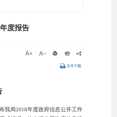
作年度报告





|
|
|
|

文件下载
告
布我局
201
8
年
度
政府信息公开工作