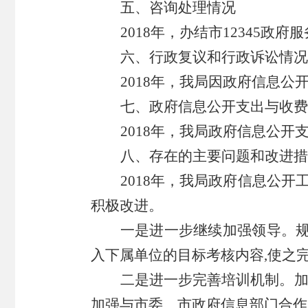
五、咨询处理情况
2018年，
办结市
12345政
六
、行政复议和行政诉讼情况
201
8
年
，
我局因政府信息公
七、
政府信息公开
支出与收费
201
8
年
，
我局政府信息
公开
八、
存在
的主要
问题
和
改进措
201
8
年，我局政府信息公开
积极改进。
一是
进一步
继续加强领导
。
入下属单位的目标考核内容,使之
二
是
进一步
完善培训机制
。
加强与市委、市政府信息部门合作