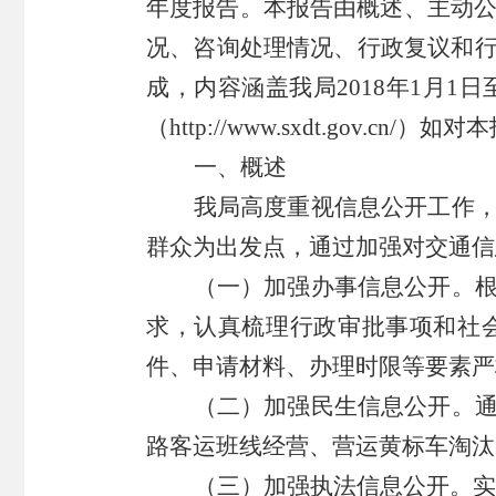
年度报告。本报告由
概述
、主动
况、
咨询
处
理情况、行政复议和
成，内容涵盖我局
201
8
年
1月1日
（
http://www.sxdt.gov.c
一、
概述
我局高度重视信息公开工作
群众为出发点，通过加强对交通信
（一）加强办事信息公开。
求，认真梳理行政审批事项和社
件、申请材料、办理时限等要素严
（二）加强民生信息公开。
路客运班线经营、营运黄标车淘汰
（三）加强执法信息公开
。实