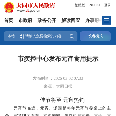
繁體版
ENGLISH
登录
首页
市政府
政务公开
解读回应
办事服务
互

本站
长者模式
市疾控中心发布元宵食用提示
发布时间：
2026-03-02 07:33
来源：
大同日报
佳节将至 元宵热销
元宵节临近，元宵、汤圆是每年元宵节餐桌上的主
角，寓意团团圆圆、平平安安，但它也是高糖、高油、高