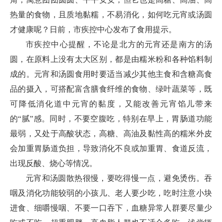
热量的食物，且质地黏糯，不易消化，如何吃元宵或汤圆
才健康呢？日前，市疾控中心发布了食用提示。
市疾控中心提醒，不论是北方的元宵还是南方的汤
圆，在原料上没有太大区别，都是由糯米粉和各种馅料制
成的。元宵和汤圆食用时要适当减少其他主食和含糖高食
品的摄入，可搭配富含膳食纤维的食物、绿叶蔬菜等，既
可降低消化道中元宵的黏度，又能改善元宵馅儿带来
的“腻”感。同时，不要空腹吃，特别在早上，胃肠道功能
最弱，又处于高酸状态，高糖、高油及黏性高的糯米外皮
会加重胃肠道负担，导致消化不良或加重胃、食道反流，
出现反酸、烧心等情况。
元宵和汤圆散热很慢，要吃得慢一点，避免烫伤。吞
咽及消化功能较弱的小孩儿、老人要少吃，吃时注意小块
进食、细嚼慢咽、不要一口吞下，血糖异常人群要尽量少