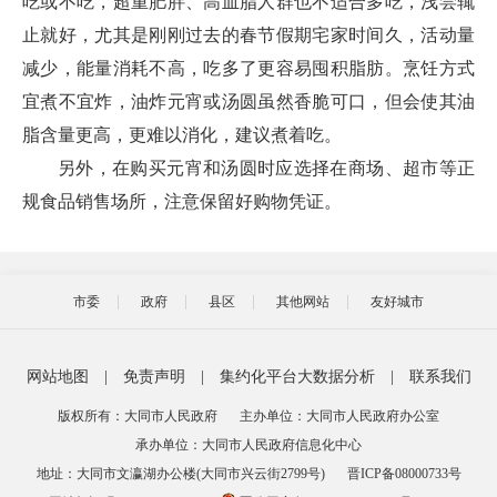
吃或不吃，超重肥胖、高血脂人群也不适合多吃，浅尝辄
止就好，尤其是刚刚过去的春节假期宅家时间久，活动量
减少，能量消耗不高，吃多了更容易囤积脂肪。烹饪方式
宜煮不宜炸，油炸元宵或汤圆虽然香脆可口，但会使其油
脂含量更高，更难以消化，建议煮着吃。
另外，在购买元宵和汤圆时应选择在商场、超市等正
规食品销售场所，注意保留好购物凭证。
市委
政府
县区
其他网站
友好城市
网站地图
|
免责声明
|
集约化平台大数据分析
|
联系我们
版权所有：大同市人民政府
主办单位：大同市人民政府办公室
承办单位：大同市人民政府信息化中心
地址：大同市文瀛湖办公楼(大同市兴云街2799号)
晋ICP备08000733号