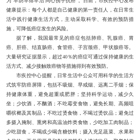
为“早防早筛早治 同心携手抗癌”。日前，市疾控中心发布
健康提示：每个人都是自己健康的第一责任人，在日常生
活中践行健康生活方式，主动采取科学、有效的预防措
施，可降低癌症发生的风险。
据了解，我国最常见的癌症包括肺癌、乳腺癌、胃
癌、肝癌、结直肠癌、食管癌、子宫颈癌、甲状腺癌等。
大量研究证据显示，超过40％的癌症可通过保持健康的生
活方式、减少接触致癌物等措施得到有效预防。
市疾控中心提醒，日常生活中公众可用科学的生活方
式筑牢防癌屏障，包括不吸烟、早戒烟、远离二手烟；保
持健康体重，避免超重或肥胖；坚持科学运动，减少久
坐；少饮酒，不酗酒；不吃霉变食物，避免长期、高频咀
嚼槟榔及其制品；不吃过烫食物，不喝过烫饮品；避免过
多摄入腌制、熏烤和高温油炸类食物，少吃加工肉制品；
少吃甜食，不喝或少喝含糖饮料；摄入充足蔬菜、水果和