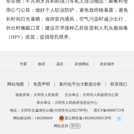
全谷物；不共用牙具和剃须刀等私人清洁物品；聚餐时使
用公勺公筷；做好个人职业防护，避免致癌物暴露；避免
长时间日光暴晒；保持室内通风，空气污染时减少出行，
外出时佩戴口罩；建议尽早接种乙肝疫苗和人乳头瘤病毒
（HPV）疫苗；提倡母乳喂养。
市委
政府
县区
其他网站
友好城市
网站地图
|
免责声明
|
集约化平台大数据分析
|
联系我们
版权所有：大同市人民政府
主办单位：大同市人民政府办公室
承办单位：大同市人民政府信息化中心
地址：大同市文瀛湖办公楼(大同市兴云街2799号)
晋ICP备08000733号
网站标识码：1402000004
晋公网安备14020002000138号
网站支持
IPV6