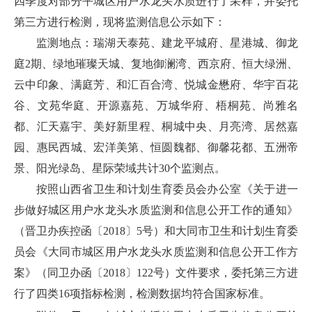
四季度对部分平城区用户水龙头水质进行了采样，并委托
第三方进行检测，现将监测信息公示如下：
监测地点：瑞湖天泰苑、建龙平城府、星港城、御龙
庭2期、绿地璀璨天城、复地御澜湾、西京府、恒大绿洲、
云中印象、满庭芳、和汇百合湾、悦城金懋府、华宇百花
谷、文苑华庭、开源嘉苑、万城华府、梧桐苑、尚雅名
都、汇天嘉宇、美好新里程、桐城中央、月亮湾、居然嘉
园、惠民西城、宏洋美第、恒圆魏都、御馨花都、五洲帝
景、阳光绿岛、星际荣域共计30个监测点。
按照山西省卫生和计划生育委员会办公室《关于进一
步做好城区用户水龙头水质监测和信息公开工作的通知》
（晋卫办疾控函〔2018〕5号）和大同市卫生和计划生育委
员会《大同市城区用户水龙头水质监测和信息公开工作方
案》（同卫办函〔2018〕122号）文件要求，委托第三方进
行了四类16项指标检测，检测数据均符合国家标准。