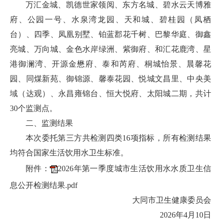
万汇金城、凯德世家领阅、东方名城、碧水云天博雅
府、公园一号、水泉湾龙园、天和城、碧桂园（凤栖
台）、四季、凤凰别墅、铂蓝郡花千树、巴黎华庭、御鑫
亮城、万向城、金色水岸绿洲、紫御府、和汇花鹿湾、星
港御澜湾、开源金懋府、泰和芮府、桐城怡景、晨馨花
园、同煤新苑、御锦源、馨泰花园、悦城文昌里、中央美
域（达观）、永昌雍锦台、恒大悦府、太阳城二期，共计
30个监测点。
二、监测结果
本次委托第三方共检测四类16项指标，所有检测结果
均符合国家生活饮用水卫生标准。
附件：
2026年第一季度城市生活饮用水水质卫生信
息公开检测结果.pdf
大同市卫生健康委员会
2026年4月10日