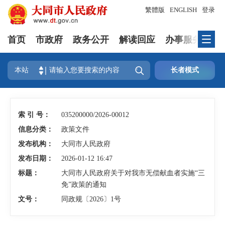
繁體版
ENGLISH
登录
首页
市政府
政务公开
解读回应
办事服务
互

本站
长者模式
索 引 号：
035200000/2026-00012
信息分类：
政策文件
发布机构：
大同市人民政府
发布日期：
2026-01-12 16:47
标题：
大同市人民政府关于对我市无偿献血者实施“三
免”政策的通知
文号：
同政规〔2026〕1号