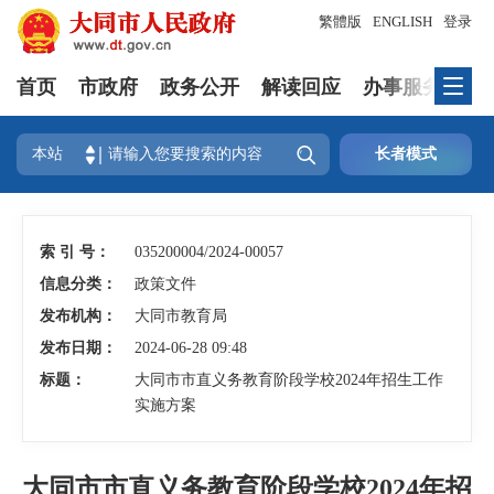
繁體版
ENGLISH
登录
首页
市政府
政务公开
解读回应
办事服务
互

本站
长者模式
索 引 号：
035200004/2024-00057
信息分类：
政策文件
发布机构：
大同市教育局
发布日期：
2024-06-28 09:48
标题：
大同市市直义务教育阶段学校2024年招生工作
实施方案
大同市市直义务教育阶段学校2024年招