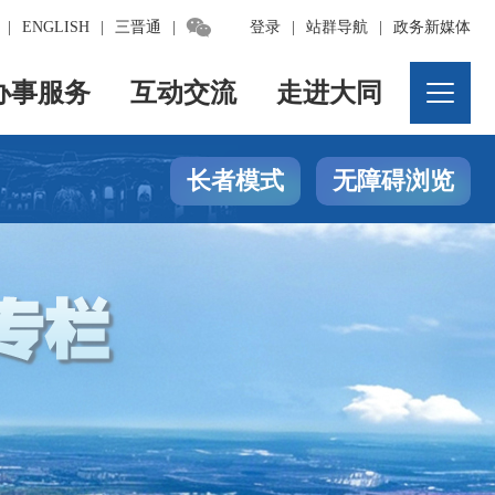

|
ENGLISH
|
三晋通
|
登录
|
站群导航
|
政务新媒体
办事服务
互动交流
走进大同
长者模式
无障碍浏览