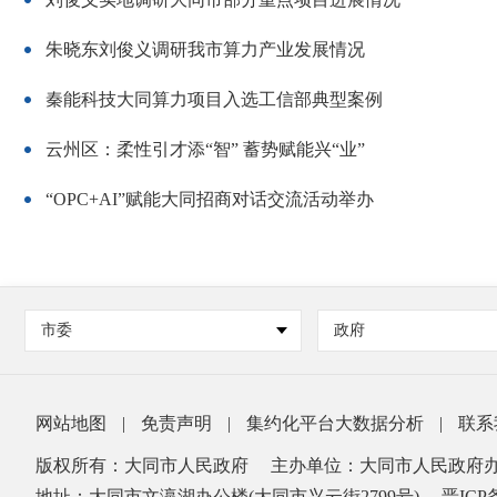
朱晓东刘俊义调研我市算力产业发展情况
秦能科技大同算力项目入选工信部典型案例
云州区：柔性引才添“智” 蓄势赋能兴“业”
“OPC+AI”赋能大同招商对话交流活动举办
市委
政府
网站地图
|
免责声明
|
集约化平台大数据分析
|
联系
版权所有：大同市人民政府
主办单位：大同市人民政府
地址：大同市文瀛湖办公楼(大同市兴云街2799号)
晋ICP备