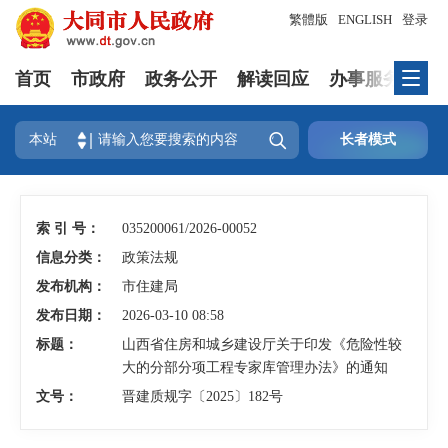
繁體版
ENGLISH
登录
首页
市政府
政务公开
解读回应
办事服务
互

本站
长者模式
索 引 号：
035200061/2026-00052
信息分类：
政策法规
发布机构：
市住建局
发布日期：
2026-03-10 08:58
标题：
山西省住房和城乡建设厅关于印发《危险性较
大的分部分项工程专家库管理办法》的通知
文号：
晋建质规字〔2025〕182号