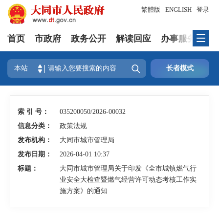
繁體版
ENGLISH
登录
首页
市政府
政务公开
解读回应
办事服务
互

本站
长者模式
索 引 号：
035200050/2026-00032
信息分类：
政策法规
发布机构：
大同市城市管理局
发布日期：
2026-04-01 10:37
标题：
大同市城市管理局关于印发《全市城镇燃气行
业安全大检查暨燃气经营许可动态考核工作实
施方案》的通知