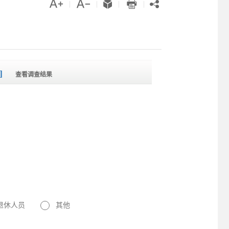





|
|
|
|