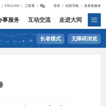

|
ENGLISH
|
三晋通
|
登录
|
站群导航
|
政务新媒体
办事服务
互动交流
走进大同
长者模式
无障碍浏览
卷