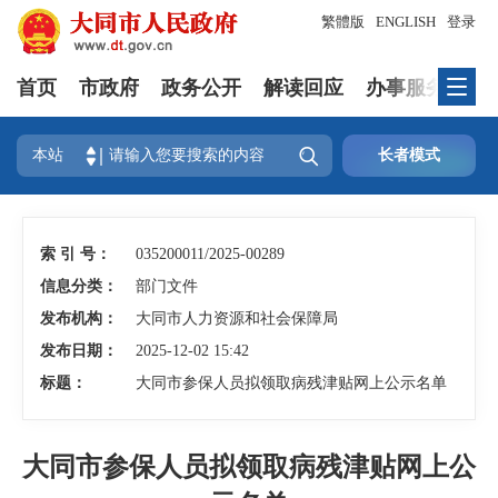
繁體版
ENGLISH
登录
首页
市政府
政务公开
解读回应
办事服务
互

本站
长者模式
索 引 号：
035200011/2025-00289
信息分类：
部门文件
发布机构：
大同市人力资源和社会保障局
发布日期：
2025-12-02 15:42
标题：
大同市参保人员拟领取病残津贴网上公示名单
大同市参保人员拟领取病残津贴网上公