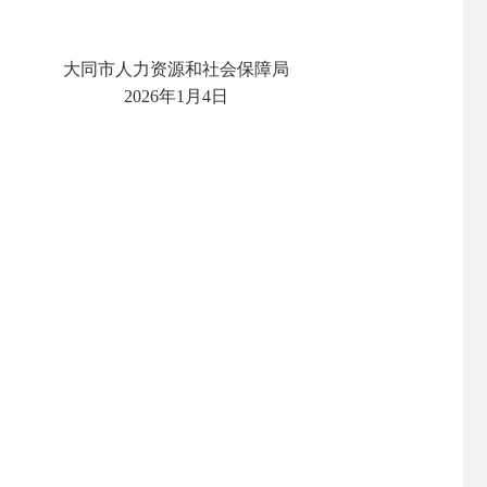
大同市人力资源和社会保障局
‎2026‎年‎1‎月‎4‎日