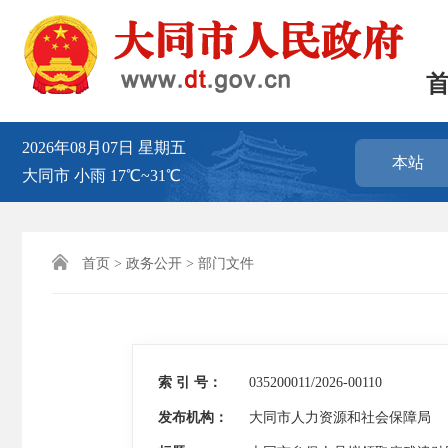
2026年08月07日
星期五
本站
大同市
小雨
17℃~31℃

首页
>
政务公开
>
部门文件
索 引 号：
035200011/2026-00110
发布机构：
大同市人力资源和社会保障局