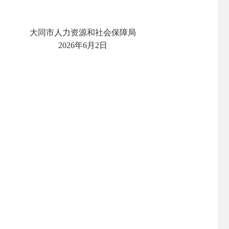
大同市人力资源和社会保障局
‎2026‎年‎6‎月‎2‎日