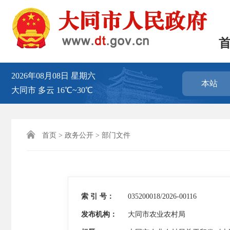
2026年08月08日
星期六
本站
大同市
多云
16℃~30℃

首页
>
政务公开
>
部门文件
索 引 号：
035200018/2026-00116
发布机构：
大同市农业农村局