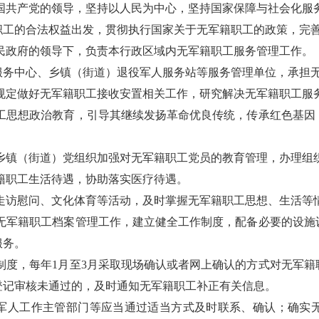
国共产党的领导，坚持以人民为中心，坚持国家保障与社会化服
职工的合法权益出发，贯彻执行国家关于无军籍职工的政策，完
民政府的领导下，负责本行政区域内无军籍职工服务管理工作。
服务中心、乡镇（街道）退役军人服务站等服务管理单位，承担
规定做好无军籍职工接收安置相关工作，研究解决无军籍职工服
工思想政治教育，引导其继续发扬革命优良传统，传承红色基因
乡镇（街道）党组织加强对无军籍职工党员的教育管理，办理组
籍职工生活待遇，协助落实医疗待遇。
走访慰问、文化体育等活动，及时掌握无军籍职工思想、生活等
无军籍职工档案管理工作，建立健全工作制度，配备必要的设施
服务。
制度，每年1月至3月采取现场确认或者网上确认的方式对无军籍
登记审核未通过的，及时通知无军籍职工补正有关信息。
军人工作主管部门等应当通过适当方式及时联系、确认；确实