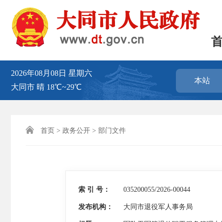
2026年08月08日
星期六
本站
大同市
晴
18℃~29℃

首页
>
政务公开
>
部门文件
索 引 号：
035200055/2026-00044
发布机构：
大同市退役军人事务局