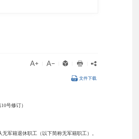





|
|
|
|

文件下载
第10号修订）
队无军籍退休职工（以下简称无军籍职工）。