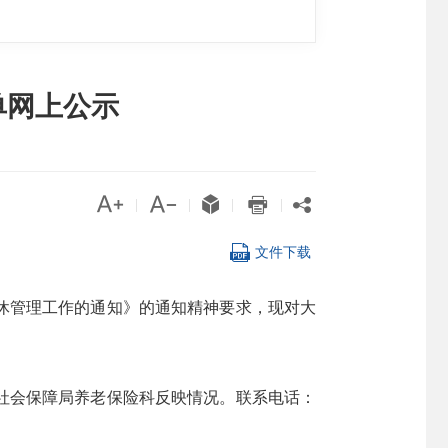
单网上公示





|
|
|
|

文件下载
休管理工作的通知》的通知精神要求，现对大
社会保障局养老保险科反映情况。联系电话：