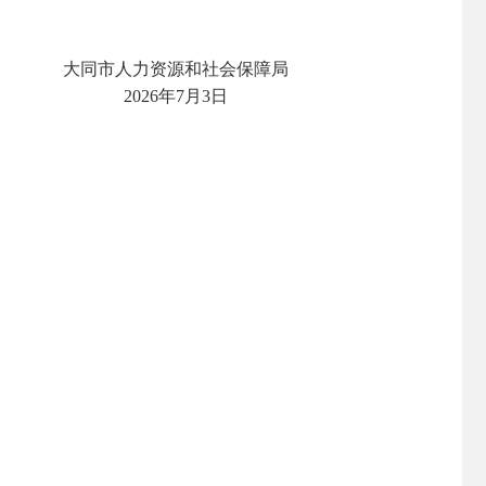
大同市人力资源和社会保障局
‎2026‎年‎7‎月‎3‎日