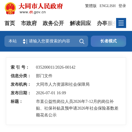
繁體版
ENGLISH
登录
首页
市政府
政务公开
解读回应
办事服务
互

本站
长者模式
索 引 号：
035200011/2026-00142
信息分类：
部门文件
发布机构：
大同市人力资源和社会保障局
发布日期：
2026-07-01 16:09
标题：
市直公益性岗位人员2026年7-12月的岗位补
贴、社保补贴及预申请2026年社会保险基数差
额花名公示