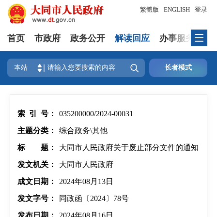
繁體版
ENGLISH
登录
首页
市政府
政务公开
解读回应
办事服务
互

本站
长者模式
索 引 号：
035200000/2024-00031
主题分类：
综合政务\其他
标 题：
大同市人民政府关于废止部分文件的通知
发文机关：
大同市人民政府
成文日期：
2024年08月13日
发文字号：
同政函〔2024〕78号
发布日期：
2024年08月16日