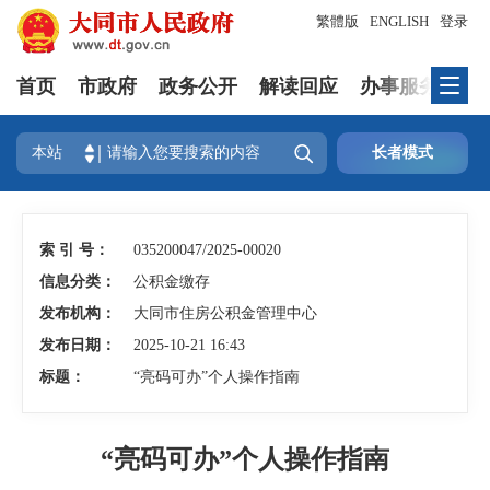
繁體版
ENGLISH
登录
首页
市政府
政务公开
解读回应
办事服务
互

本站
长者模式
索 引 号：
035200047/2025-00020
信息分类：
公积金缴存
发布机构：
大同市住房公积金管理中心
发布日期：
2025-10-21 16:43
标题：
“亮码可办”个人操作指南
“亮码可办”个人操作指南