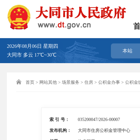
2026年08月06日
星期四
本站
大同市
多云
17℃~30℃

首页
>
网站其他
>
场景服务
>
住房
>
公积金办事
>
公积金
索 引 号：
035200047/2026-00007
发布机构：
大同市住房公积金管理中心