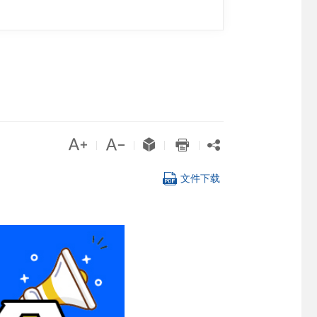





|
|
|
|

文件下载