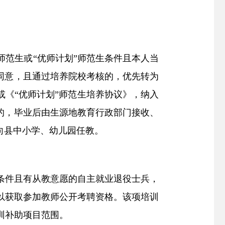
师范生或
“
优师计划
”师范生
条件且本人当
同意，且通过培养院校考核的，优先转为
或《
“
优师计划
”
师范生培养协议》，纳入
的，毕业后由生源地教育行政部门接收、
向县中小学
、幼儿园
任教。
条件
且
有从教意愿的自主就业退役士兵，
以获取参加教师公开考聘资
格
。
该项培训
训补助项目范围。