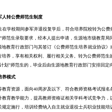
军人转公费师范生制度
生在学校期间参军并退役复学后，符合培养院校转为公费
”师范生
录取要求，经本人提出申请，生源地市级教育局
源地教育
行政
部门与其签订《公费师范生培养就业协议》
行培养，享有相关权利、履行相关义务。转为公费师范生
计划
”
师范生的，毕业后由生源地教育
行政
部门安排回定
培养
模式
等教育资源，面向
40周岁及以下、
符合教师资格考试报名
升
教育教学能力
，
提高
教师资格证相关
学科
考试
竞争力
，
关规定施行，培训经费纳入自主就业退役士兵职业技能培