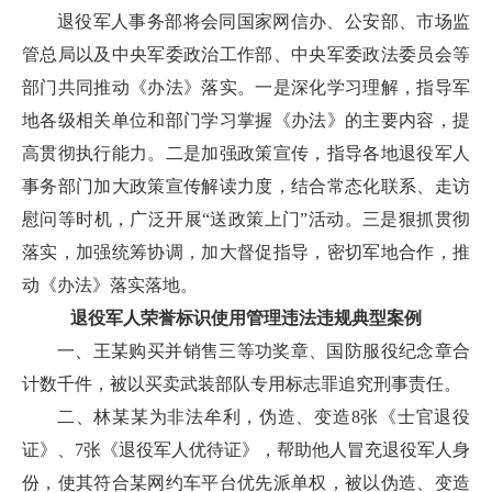
退役军人事务部将会同国家网信办、公安部、市场监
管总局以及中央军委政治工作部、中央军委政法委员会等
部门共同推动《办法》落实。一是深化学习理解，指导军
地各级相关单位和部门学习掌握《办法》的主要内容，提
高贯彻执行能力。二是加强政策宣传，指导各地退役军人
事务部门加大政策宣传解读力度，结合常态化联系、走访
慰问等时机，广泛开展“送政策上门”活动。三是狠抓贯彻
落实，加强统筹协调，加大督促指导，密切军地合作，推
动《办法》落实落地。
退役军人荣誉标识使用管理违法违规典型案例
一、王某购买并销售三等功奖章、国防服役纪念章合
计数千件，被以买卖武装部队专用标志罪追究刑事责任。
二、林某某为非法牟利，伪造、变造8张《士官退役
证》、7张《退役军人优待证》，帮助他人冒充退役军人身
份，使其符合某网约车平台优先派单权，被以伪造、变造