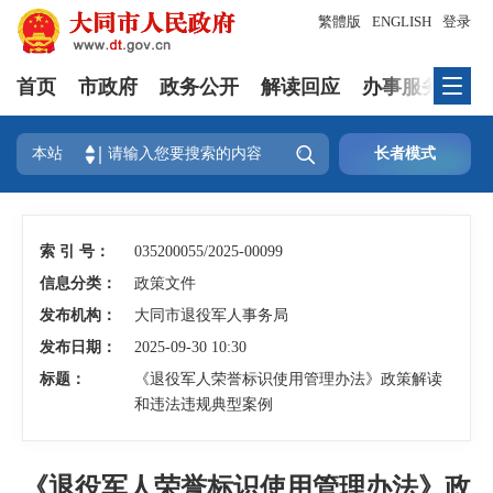
繁體版
ENGLISH
登录
首页
市政府
政务公开
解读回应
办事服务
互

本站
长者模式
索 引 号：
035200055/2025-00099
信息分类：
政策文件
发布机构：
大同市退役军人事务局
发布日期：
2025-09-30 10:30
标题：
《退役军人荣誉标识使用管理办法》政策解读
和违法违规典型案例
《退役军人荣誉标识使用管理办法》政