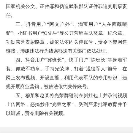
国家机关公文、证件罪和伪造武装部队证件罪追究刑事责
任。
三、抖音用户“阿文户外”、淘宝用户“人在西藏喂
驴”、小红书用户“Q先生”等公开营销军队奖章、纪念章、
功勋荣誉表彰略章，被依法依约关停账号，责令下架网售
链接，涉嫌违法行为线索移送有关部门依法处理。
四、抖音用户“冀班长”、快手用户“陈班长”等身着军
装、佩戴军功章、手持光荣牌，打着“退役军人”旗号，在
网上发布视频、开设直播，利用代表军队的专用标识，违
规开展商业营销，被依法依约关停账号。
五、穆某和赵某将光荣牌缝制在斜挂包上并录制视频
上传网络，恶搞炒作“光荣之家”，受到严肃批评教育并予
以训诫，责令删除有关视频。