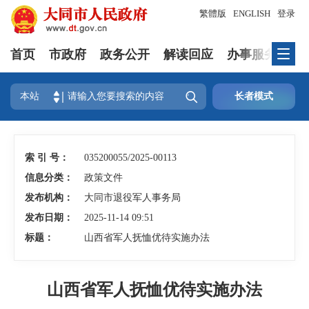
繁體版
ENGLISH
登录
首页
市政府
政务公开
解读回应
办事服务
互

本站
长者模式
索 引 号：
035200055/2025-00113
信息分类：
政策文件
发布机构：
大同市退役军人事务局
发布日期：
2025-11-14 09:51
标题：
山西省军人抚恤优待实施办法
山西省军人抚恤优待实施办法