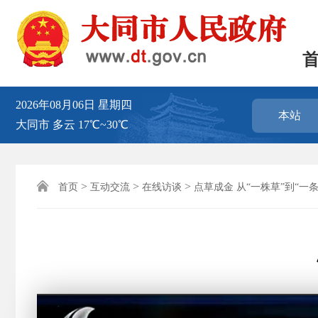
2026年08月06日
星期四
本站
大同市
多云
17℃~30℃

>
>
>
首页
互动交流
在线访谈
点草成金 从“一株草”到“一条