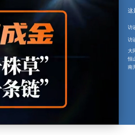
这
访谈
访
大
恒
南