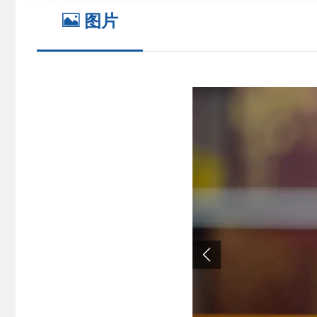

图片
