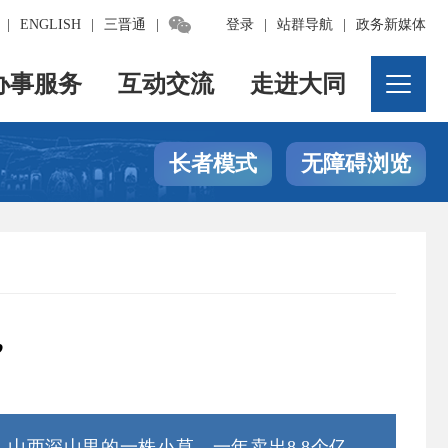

|
ENGLISH
|
三晋通
|
登录
|
站群导航
|
政务新媒体
办事服务
互动交流
走进大同
长者模式
无障碍浏览
”
山西深山里的一株小草，一年卖出8.8个亿，