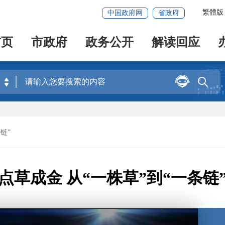
繁體版
中国政府网
省政府
首页
市政府
政务公开
解读回应


链”
点草成金 从“一株草”到“一条链