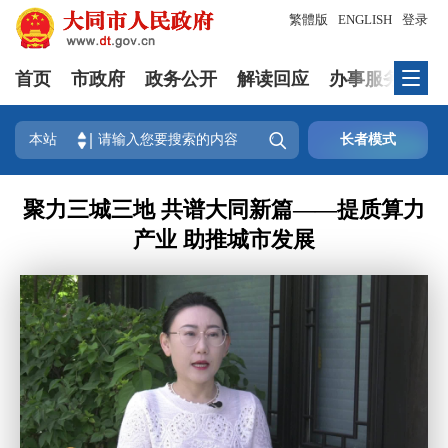
繁體版
ENGLISH
登录
首页
市政府
政务公开
解读回应
办事服务
互

本站
长者模式
聚力三城三地 共谱大同新篇——提质算力
产业 助推城市发展