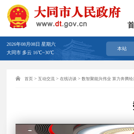
2026年08月08日
星期六
本站
大同市
多云
16℃~30℃

>
>
>
首页
互动交流
在线访谈
数智聚能兴伟业 算力奔腾绘