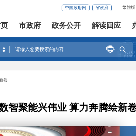
繁體版
中国政府网
省政府
首页
市政府
政务公开
解读回应


新卷
数智聚能兴伟业 算力奔腾绘新