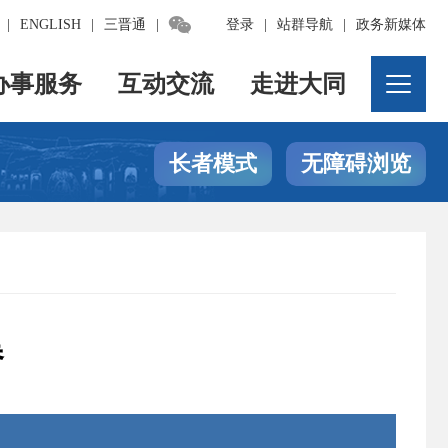

|
ENGLISH
|
三晋通
|
登录
|
站群导航
|
政务新媒体
办事服务
互动交流
走进大同
长者模式
无障碍浏览
卷