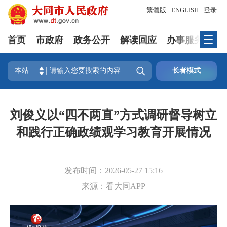
繁體版
ENGLISH
登录
首页
市政府
政务公开
解读回应
办事服务
互

本站
长者模式
刘俊义以“四不两直”方式调研督导树立
和践行正确政绩观学习教育开展情况
发布时间：
2026-05-27 15:16
来源：
看大同APP