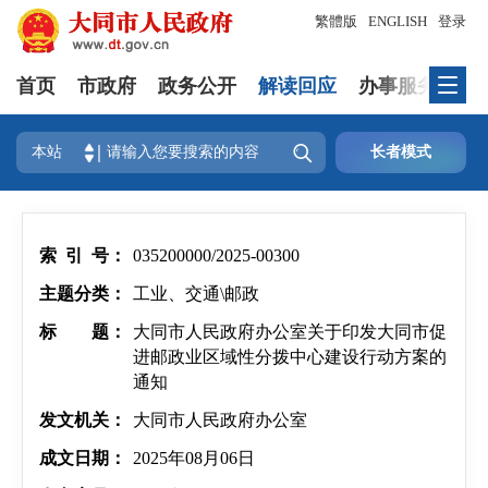
繁體版
ENGLISH
登录
首页
市政府
政务公开
解读回应
办事服务
互

本站
长者模式
索 引 号：
035200000/2025-00300
主题分类：
工业、交通\邮政
标 题：
大同市人民政府办公室关于印发大同市促
进邮政业区域性分拨中心建设行动方案的
通知
发文机关：
大同市人民政府办公室
成文日期：
2025年08月06日