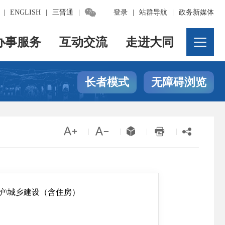

|
ENGLISH
|
三晋通
|
登录
|
站群导航
|
政务新媒体
办事服务
互动交流
走进大同
长者模式
无障碍浏览





|
|
|
|
护\城乡建设（含住房）