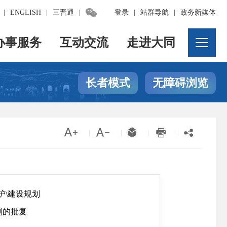

|
ENGLISH
|
三晋通
|
登录
|
站群导航
|
政务新媒体
办事服务
互动交流
走进大同
长者模式
无障碍浏览





|
|
|
|
护\建设规划
划的批复