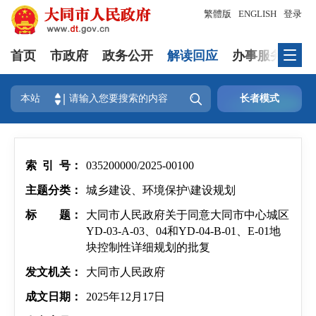
繁體版
ENGLISH
登录
首页
市政府
政务公开
解读回应
办事服务
互

本站
长者模式
索 引 号：
035200000/2025-00100
主题分类：
城乡建设、环境保护\建设规划
标 题：
大同市人民政府关于同意大同市中心城区
YD-03-A-03、04和YD-04-B-01、E-01地
块控制性详细规划的批复
发文机关：
大同市人民政府
成文日期：
2025年12月17日