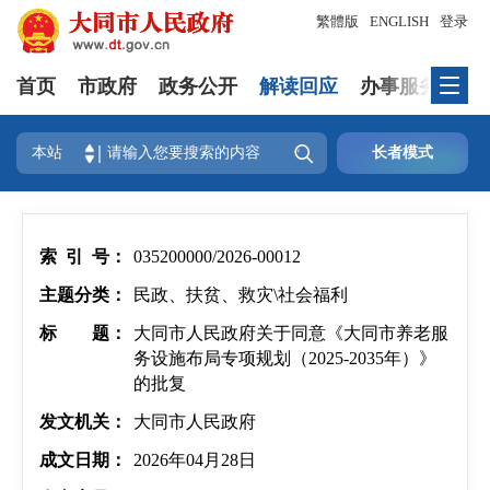
繁體版
ENGLISH
登录
首页
市政府
政务公开
解读回应
办事服务
互

本站
长者模式
索 引 号：
035200000/2026-00012
主题分类：
民政、扶贫、救灾\社会福利
标 题：
大同市人民政府关于同意《大同市养老服
务设施布局专项规划（2025-2035年）》
的批复
发文机关：
大同市人民政府
成文日期：
2026年04月28日