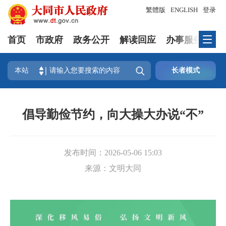
繁體版
ENGLISH
登录
首页
市政府
政务公开
解读回应
办事服务
互

本站
长者模式
倡导勤俭节约，向大操大办说“不”
发布时间：
2026-05-06 15:03
来源：
文明大同