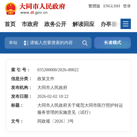
繁體版
ENGLISH
登录
首页
市政府
政务公开
解读回应
办事服务
互

本站
长者模式
索 引 号：
035200000/2026-00022
信息分类：
政策文件
发布机构：
大同市人民政府
发布日期：
2026-02-02 10:22
标题：
大同市人民政府关于规范大同市医疗照护转运
服务管理的实施意见（试行）
文号：
同政规〔2026〕3号