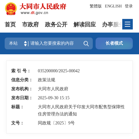
繁體版
ENGLISH
登录
首页
市政府
政务公开
解读回应
办事服务
互

本站
长者模式
索 引 号：
035200000/2025-00042
信息分类：
政策法规
发布机构：
大同市人民政府
发布日期：
2025-09-30 15:15
标题：
大同市人民政府关于印发大同市配售型保障性
住房管理办法的通知
文号：
同政规〔2025〕9号