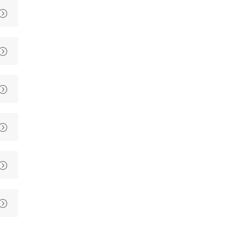





