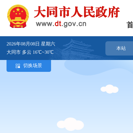
2026年08月08日
星期六
本站
大同市
多云
16℃~30℃
切换场景
