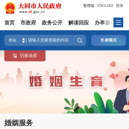
繁體版
ENGLISH
登录
首页
市政府
政务公开
解读回应
办事服务
互

本站
长者模式
切换场景

婚姻服务