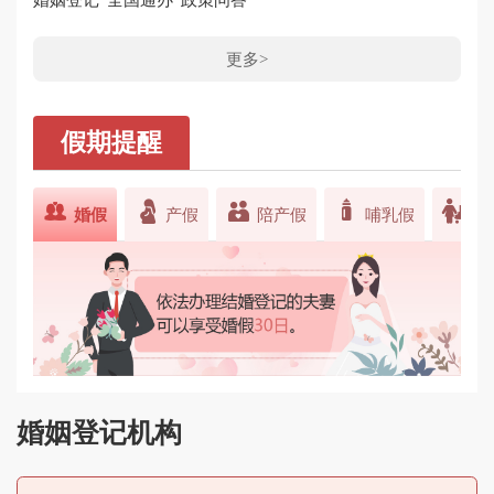
更多>
假期提醒





婚假
产假
陪产假
哺乳假
育
婚姻登记机构